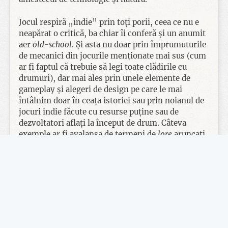
Jocul respiră „indie” prin toți porii, ceea ce nu e
neapărat o critică, ba chiar îi conferă și un anumit
aer
old-school
. Și asta nu doar prin împrumuturile
de mecanici din jocurile menționate mai sus (cum
ar fi faptul că trebuie să legi toate clădirile cu
drumuri), dar mai ales prin unele elemente de
gameplay și alegeri de design pe care le mai
întâlnim doar în ceața istoriei sau prin noianul de
jocuri indie făcute cu resurse puține sau de
dezvoltatori aflați la început de drum. Câteva
exemple ar fi avalanșa de termeni de
lore
aruncați
fără nicio rezervă încă de la început, tutorialul e
prezentat ca niște simple casete de text pentru a-ți
explica mecanicile de bază, iar salvările se fac doar
manual. Mai departe, grafica e la nivelul jocurilor
de mobil de duzină, animațiile sunt simple (acolo
unde sunt; până și primul joc Settlers parcă era
mai animat), avem opțiuni puține în meniu,
muzica e rară și generică (genul acela „liniștitor-