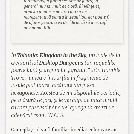
formate după prima sesiune de joacă, în
general nu mai mult de o oră. Bineînțeles,
această impresie nu are cum să fie
reprezentativă pentru întregul joc, dar poate fi
de ajutor pentru a vă decide dacă să încercați
un anumit titlu.
În
Volantia: Kingdom in the Sky
, un indie de la
creatorii lui
Desktop Dungeons
(un roguelike
foarte bun) și disponibil „gratuit” și în Humble
Trove, lumea e împărțită în fragmente de
insule plutitoare, alcătuite din piese
hexagonale. Acestea devin disponibile periodic,
pe măsură ce joci, și le vei alipi de mica insulă
cu care pornești până vei ajunge să creezi un
adevărat regat ÎN CER.
Gameplay-ul va fi familiar imediat celor care au