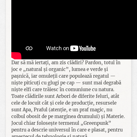
Dar să mă iertați, am zis clădiri? Pardon, totul în
joc e „natural și organic”, lumea e verde și
pașnică, iar omuleții care populează regatul —
niște piticuți cu glugi pe cap — sunt mai degrabă
niște elfi care trăiesc în comuniune cu natura.
Toate clădirile sunt Arbori de diferite feluri, atât
cele de locuit cât și cele de producție, resursele
sunt Apa, Praful (atenție, e un praf magic, nu
colbul obosit de pe marginea drumului) și Materie.
Jocul chiar folosește termenul „Greenpunk”
pentru a descrie universul în care e plasat, pentru
amestecul de tehnologie și natură.