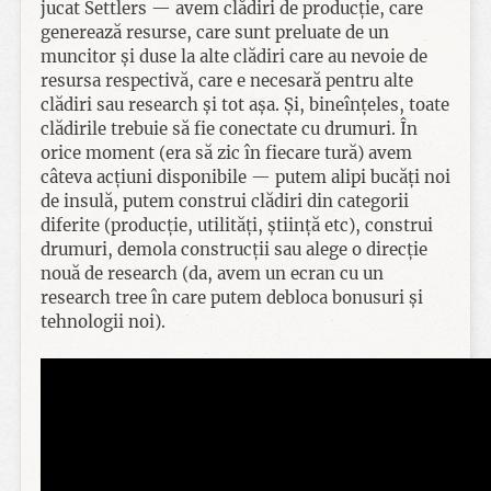
jucat Settlers — avem clădiri de producție, care
generează resurse, care sunt preluate de un
muncitor și duse la alte clădiri care au nevoie de
resursa respectivă, care e necesară pentru alte
clădiri sau research și tot așa. Și, bineînțeles, toate
clădirile trebuie să fie conectate cu drumuri. În
orice moment (era să zic în fiecare tură) avem
câteva acțiuni disponibile — putem alipi bucăți noi
de insulă, putem construi clădiri din categorii
diferite (producție, utilități, știință etc), construi
drumuri, demola construcții sau alege o direcție
nouă de research (da, avem un ecran cu un
research tree în care putem debloca bonusuri și
tehnologii noi).