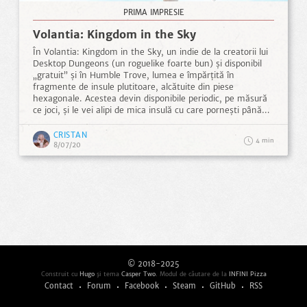
PRIMA IMPRESIE
Volantia: Kingdom in the Sky
În Volantia: Kingdom in the Sky, un indie de la creatorii lui
Desktop Dungeons (un roguelike foarte bun) și disponibil
„gratuit” și în Humble Trove, lumea e împărțită în
fragmente de insule plutitoare, alcătuite din piese
hexagonale. Acestea devin disponibile periodic, pe măsură
ce joci, și le vei alipi de mica insulă cu care pornești până
vei ajunge să creezi un adevărat regat ÎN CER. Gameplay-ul
va fi familiar imediat celor care au jucat Settlers — avem
CRISTAN
4
clădiri de producție, care generează resurse, care sunt
8/07/20
preluate de un muncitor și duse la alte clădiri care au
nevoie de resursa respectivă, care e necesară pentru alte
clădiri sau research și tot așa. Și, bineînțeles, toate clădirile
trebuie să fie conectate cu drumuri.
© 2018-2025
Construit cu
Hugo
şi tema
Casper Two
. Modul de căutare de la
INFINI Pizza
Contact
Forum
Facebook
Steam
GitHub
RSS