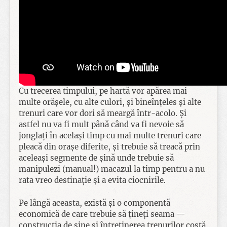
Cu trecerea timpului, pe hartă vor apărea mai
multe orășele, cu alte culori, și bineînțeles și alte
trenuri care vor dori să meargă într-acolo. Și
astfel nu va fi mult până când va fi nevoie să
jonglați în același timp cu mai multe trenuri care
pleacă din orașe diferite, și trebuie să treacă prin
aceleași segmente de șină unde trebuie să
manipulezi (manual!) macazul la timp pentru a nu
rata vreo destinație și a evita ciocnirile.
Pe lângă aceasta, există și o componentă
economică de care trebuie să țineți seama —
construcția de șine și întreținerea trenurilor costă