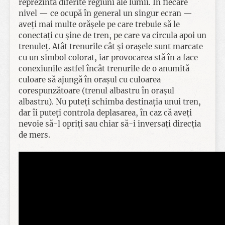
reprezintă diferite regiuni ale lumii. În fiecare
nivel — ce ocupă în general un singur ecran —
aveți mai multe orășele pe care trebuie să le
conectați cu șine de tren, pe care va circula apoi un
trenuleț. Atât trenurile cât și orașele sunt marcate
cu un simbol colorat, iar provocarea stă în a face
conexiunile astfel încât trenurile de o anumită
culoare să ajungă în orașul cu culoarea
corespunzătoare (trenul albastru în orașul
albastru). Nu puteți schimba destinația unui tren,
dar îi puteți controla deplasarea, în caz că aveți
nevoie să-l opriți sau chiar să-i inversați direcția
de mers.