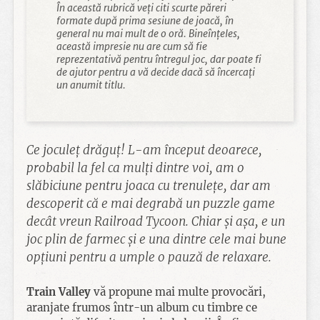
În această rubrică veți citi scurte păreri
formate după prima sesiune de joacă, în
general nu mai mult de o oră. Bineînțeles,
această impresie nu are cum să fie
reprezentativă pentru întregul joc, dar poate fi
de ajutor pentru a vă decide dacă să încercați
un anumit titlu.
Ce joculeț drăguț! L-am început deoarece,
probabil la fel ca mulți dintre voi, am o
slăbiciune pentru joaca cu trenulețe, dar am
descoperit că e mai degrabă un puzzle game
decât vreun Railroad Tycoon. Chiar și așa, e un
joc plin de farmec și e una dintre cele mai bune
opțiuni pentru a umple o pauză de relaxare.
Train Valley
vă propune mai multe provocări,
aranjate frumos într-un album cu timbre ce