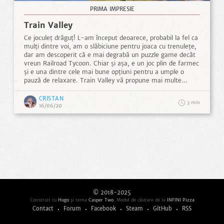
PRIMA IMPRESIE
Train Valley
Ce joculeț drăguț! L-am început deoarece, probabil la fel ca
mulți dintre voi, am o slăbiciune pentru joaca cu trenulețe,
dar am descoperit că e mai degrabă un puzzle game decât
vreun Railroad Tycoon. Chiar și așa, e un joc plin de farmec
și e una dintre cele mai bune opțiuni pentru a umple o
pauză de relaxare. Train Valley vă propune mai multe
provocări, aranjate frumos într-un album cu timbre ce
reprezintă diferite regiuni ale lumii. În fiecare nivel — ce
CRISTAN
3
ocupă în general un singur ecran — aveți mai multe
16/06/20
orășele pe care trebuie să le conectați cu șine de tren, pe
care va circula apoi un trenuleț. ...
© 2018-2025
Construit cu
Hugo
şi tema
Casper Two
. Modul de căutare de la
INFINI Pizza
Contact
Forum
Facebook
Steam
GitHub
RSS