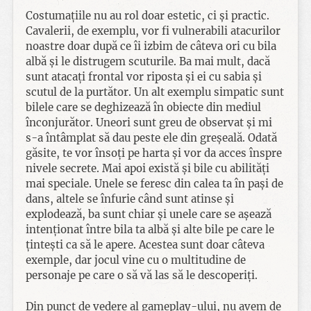
Costumațiile nu au rol doar estetic, ci și practic.
Cavalerii, de exemplu, vor fi vulnerabili atacurilor
noastre doar după ce îi izbim de câteva ori cu bila
albă și le distrugem scuturile. Ba mai mult, dacă
sunt atacați frontal vor riposta și ei cu sabia și
scutul de la purtător. Un alt exemplu simpatic sunt
bilele care se deghizează în obiecte din mediul
înconjurător. Uneori sunt greu de observat și mi
s-a întâmplat să dau peste ele din greșeală. Odată
găsite, te vor însoți pe harta și vor da acces înspre
nivele secrete. Mai apoi există și bile cu abilități
mai speciale. Unele se feresc din calea ta în pași de
dans, altele se înfurie când sunt atinse și
explodează, ba sunt chiar și unele care se așează
intenționat între bila ta albă și alte bile pe care le
țintești ca să le apere. Acestea sunt doar câteva
exemple, dar jocul vine cu o multitudine de
personaje pe care o să vă las să le descoperiți.
Din punct de vedere al gameplay-ului, nu avem de