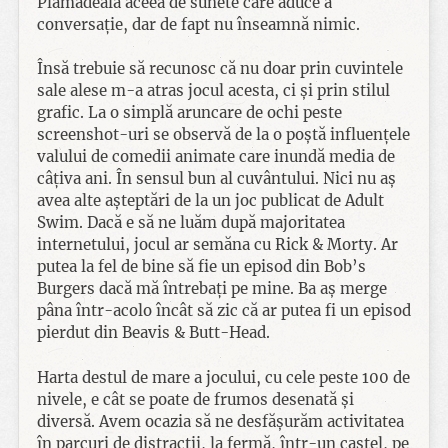
Plămădeala aceea de sunete care aduce a
conversație, dar de fapt nu înseamnă nimic.
Însă trebuie să recunosc că nu doar prin cuvintele
sale alese m-a atras jocul acesta, ci și prin stilul
grafic. La o simplă aruncare de ochi peste
screenshot-uri se observă de la o poștă influențele
valului de comedii animate care inundă media de
câțiva ani. În sensul bun al cuvântului. Nici nu aș
avea alte așteptări de la un joc publicat de Adult
Swim. Dacă e să ne luăm după majoritatea
internetului, jocul ar semăna cu Rick & Morty. Ar
putea la fel de bine să fie un episod din Bob’s
Burgers dacă mă întrebați pe mine. Ba aș merge
pâna într-acolo încât să zic că ar putea fi un episod
pierdut din Beavis & Butt-Head.
Harta destul de mare a jocului, cu cele peste 100 de
nivele, e cât se poate de frumos desenată și
diversă. Avem ocazia să ne desfășurăm activitatea
în parcuri de distracții, la fermă, într-un castel, pe