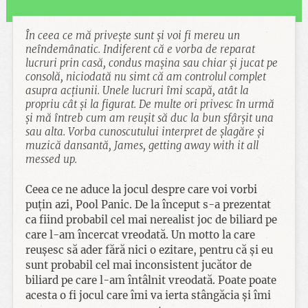
În ceea ce mă privește sunt și voi fi mereu un
neîndemânatic. Indiferent că e vorba de reparat
lucruri prin casă, condus mașina sau chiar și jucat pe
consolă, niciodată nu simt că am controlul complet
asupra acțiunii. Unele lucruri îmi scapă, atât la
propriu cât și la figurat. De multe ori privesc în urmă
și mă întreb cum am reușit să duc la bun sfârșit una
sau alta. Vorba cunoscutului interpret de șlagăre și
muzică dansantă, James, getting away with it all
messed up.
Ceea ce ne aduce la jocul despre care voi vorbi
puțin azi, Pool Panic. De la început s-a prezentat
ca fiind probabil cel mai nerealist joc de biliard pe
care l-am încercat vreodată. Un motto la care
reușesc să ader fără nici o ezitare, pentru că și eu
sunt probabil cel mai inconsistent jucător de
biliard pe care l-am întâlnit vreodată. Poate poate
acesta o fi jocul care îmi va ierta stângăcia și îmi