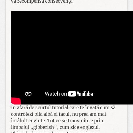
va recompensa consecvența.
În afară de scurtul tutorial care te învață cum să
controlezi bila albă și tacul, nu prea am mai
întâlnit cuvinte. Tot ce se transmite e prin
limbajul „gibberish”, cum zice englezul.