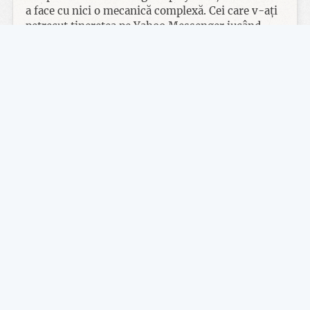
a face cu nici o mecanică complexă. Cei care v-ați
petrecut tinerețea pe Yahoo Messenger jucând
Yahoo Pool puteți să vă considerați experți deja.
Fiecare nivel poate fi considerat o masă de biliard,
însă găurile și obstacolele sunt destul de inedit
plasate încât să facă lucrurile interesante. Scenele
sunt statice în sensul că nu se pot roti, iar funcția
de zoom nu e controlată de către jucator, ci e
lăsată pe seama camerei. Camera mai dă rateuri,
poziționându-se uneori în locuri incomode, dar nu
e nimic peste ce să nu putem trece.
Eu am parcurs jocul folosind controller-ul. Cu un
joystick controlezi mișcările bilei albe, iar cu
celălalt controlezi direcția tacului și puterea
loviturii. N-aș putea să laud controlul ca fiind
precis, ba dimpotrivă, a ajuns să fie frustrant
uneori. Aș putea să pun asta pe seama
neîndemânării mele pe care o aminteam la
început, dar nu am simțit îmbunătățiri nici după