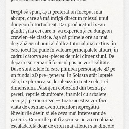
Drept să spun, aș fi preferat un început mai
abrupt, care să mă înfigă direct în miezul unui
dungeon întortocheat. Dar producătorii s-au
gândit și la cei care n-au experiență cu dungeon
crawler-ele clasice. Așa că primele ore au mai
degrabă aerul unui al doilea tutorial mai extins, în
care jocul își pune în valoare principalele atuuri, în
cadrul câtorva set-pieces de mici dimensiuni. De
departe se remarcă focusul pus pe verticalitate.
Duse sunt zilele în care plimbai personajele 3D pe
un fundal 2D pre-generat. În Solasta atât luptele
cât și explorarea se derulează în toate cele trei
dimensiuni. Păianjeni coborând din beznă pe
pereți, reptile zburătoare, inamici cu arbalete
cocoțați pe metereze — toate acestea vor face
viața de coșmar aventurierilor nepregătiți.
Nivelurile devin și ele ceva mai interesant de
parcurs. Comorile pot fi ascunse pe vreo coloană
escaladabilă doar de eroii mai atletici sau dincolo