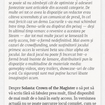
se poate să nu zâmbești cât de optimiste și adeseori
fanteziste sunt articolele din această categorie. De
multe ori tot ce avea la dispoziție un redactor erau
câteva screenshots și un comunicat de presă, în cel
mai fericit caz un demo. Lucrurile s-au mai schimbat
între timp. Demo-urile au dispărut din peisaj — deși
în ultimul timp remarc o revenire a acestora pe
Steam — dar tot mai multe jocuri se lansează în
early access, într-o formă nedefinitivă. Mai avem și
cazuri de crowdfunding, unde susținătorii jocului
primesc acces la versiuni beta sau chiar alpha ale
jocului. Iar dacă jocul nu poate fi încercat într-o
formă brută înainte de lansare, distribuitorii pun la
dispoziție o multitudine de materiale media:
gameplay videos, story trailers, showcase-uri de câte
o oră. Cu siguranță sunt mai puține lucruri lăsate
imaginației acum.
Despre
Solasta: Crown of the Magister
o să pot să
vă scriu fără să fabulez prea mult, fiind disponibil
de mai mult de o lună în early access. În versiunea
actuală nu se poate parcurge jocul complet, cum se