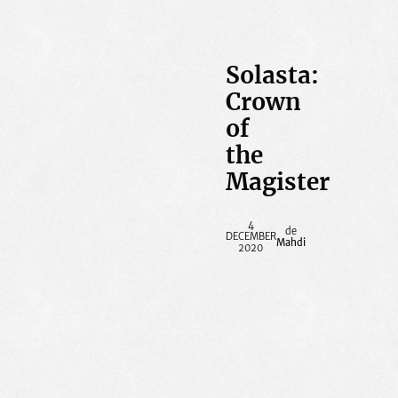
Solasta:
Crown
of
the
Magister
4
DECEMBER
Mahdi
2020