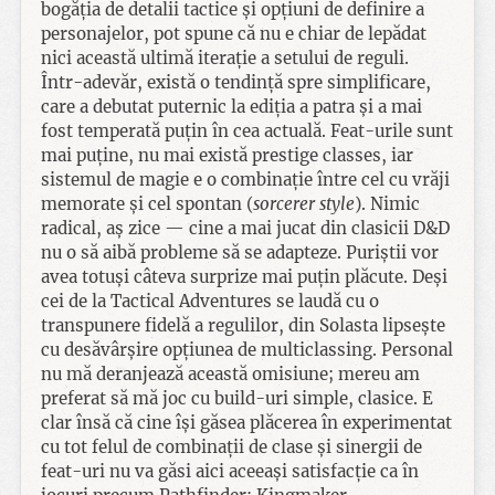
bogăția de detalii tactice și opțiuni de definire a
personajelor, pot spune că nu e chiar de lepădat
nici această ultimă iterație a setului de reguli.
Într-adevăr, există o tendință spre simplificare,
care a debutat puternic la ediția a patra și a mai
fost temperată puțin în cea actuală. Feat-urile sunt
mai puține, nu mai există prestige classes, iar
sistemul de magie e o combinație între cel cu vrăji
memorate și cel spontan (
sorcerer style
). Nimic
radical, aș zice — cine a mai jucat din clasicii D&D
nu o să aibă probleme să se adapteze. Puriștii vor
avea totuși câteva surprize mai puțin plăcute. Deși
cei de la Tactical Adventures se laudă cu o
transpunere fidelă a regulilor, din Solasta lipsește
cu desăvârșire opțiunea de multiclassing. Personal
nu mă deranjează această omisiune; mereu am
preferat să mă joc cu build-uri simple, clasice. E
clar însă că cine își găsea plăcerea în experimentat
cu tot felul de combinații de clase și sinergii de
feat-uri nu va găsi aici aceeași satisfacție ca în