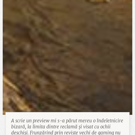
A scrie un preview mi s-a părut mereu o îndeletnicire
bizară, la limita dintre reclamă și visat cu ochii
deschiși. Frunzărind prin reviste vechi de gaming nu