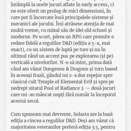
întâmplă la unele jocuri aflate în early access, ci
ne este oferit un prolog de mici dimensiuni, în
care pot fi încercate însă principalele sisteme și
mecanici ale jocului. Îmi atrăsese atenția de mai
multă vreme, cu mixul său de idei old school și
moderne. Pe scurt, părea un RPG care promite o
redare fidelă a regulilor D&D (ediția a 5-a, mai
exact), cu un sistem de luptă pe ture și nu în
ultimul rând un accent pus pe explorarea (și pe)
verticală a nivelurilor. N-o să mint, prima dată
când am văzut Dungeons & Dragons și turn based
în aceeași frază, gândul mi s-a dus repejor spre
clasicul cult Temple of Elemental Evil și spre pe
nedrept uitatul Pool of Radiance 2 — două jocuri
care mi-au mâncat nopți fără număr la începutul
acestui secol.
Cum spuneam mai devreme, Solasta are la bază
ediția a cincea a regulilor D&D. Deși am văzut că
majoritatea veteranilor preferă ediția 3.5, pentru