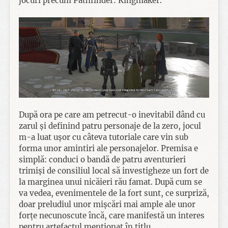
jocuri precum Pathfinder: Kingmaker.
După ora pe care am petrecut-o inevitabil dând cu
zarul și definind patru personaje de la zero, jocul
m-a luat ușor cu câteva tutoriale care vin sub
forma unor amintiri ale personajelor. Premisa e
simplă: conduci o bandă de patru aventurieri
trimiși de consiliul local să investigheze un fort de
la marginea unui nicăieri rău famat. După cum se
va vedea, evenimentele de la fort sunt, ce surpriză,
doar preludiul unor mișcări mai ample ale unor
forțe necunoscute încă, care manifestă un interes
pentru artefactul menționat în titlu.