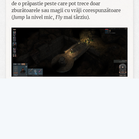
de o prăpastie peste care pot trece doar
zburătoarele sau magii cu vrăji corespunzătoare
(
Jump
la nivel mic,
Fly
mai târziu).
De asemenea iluminarea joacă aici un rol mai
important decât potențarea atmosferei. Toate
atacurile asupra monștrilor aflați la adăpostul
(semi)întunericului suferă o penalizare la șansele
de a lovi. Din fericire, există un întreg arsenal de a
produce lumina, de la lumânări și torțe până la tot
felul de vrăji. Inclusiv torțele din nivel pot fi
aprinse cu orice sursă de flamă pentru a obține