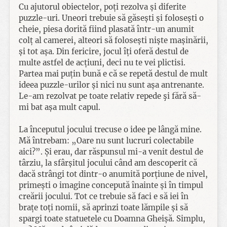
Cu ajutorul obiectelor, poți rezolva și diferite
puzzle-uri. Uneori trebuie să găsești și folosești o
cheie, piesa dorită fiind plasată într-un anumit
colț al camerei, alteori să folosești niște mașinării,
și tot așa. Din fericire, jocul îți oferă destul de
multe astfel de acțiuni, deci nu te vei plictisi.
Partea mai puțin bună e că se repetă destul de mult
ideea puzzle-urilor și nici nu sunt așa antrenante.
Le-am rezolvat pe toate relativ repede şi fără să-
mi bat așa mult capul.
La începutul jocului trecuse o idee pe lângă mine.
Mă întrebam: „Oare nu sunt lucruri colectabile
aici?”. Și erau, dar răspunsul mi-a venit destul de
târziu, la sfârșitul jocului când am descoperit că
dacă strângi tot dintr-o anumită porțiune de nivel,
primești o imagine concepută înainte și în timpul
creării jocului. Tot ce trebuie să faci e să iei în
brațe toți nomii, să aprinzi toate lămpile și să
spargi toate statuetele cu Doamna Gheișă. Simplu,