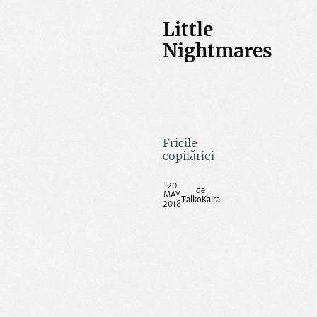
Little
Nightmares
Fricile
copilăriei
20
MAY
TaikoKaira
2018