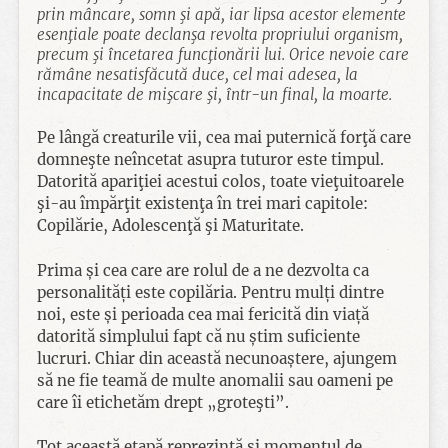
prin mâncare, somn şi apă, iar lipsa acestor elemente
esenţiale poate declanşa revolta propriului organism,
precum şi încetarea funcţionării lui. Orice nevoie care
rămâne nesatisfăcută duce, cel mai adesea, la
incapacitate de mişcare şi, într-un final, la moarte.
Pe lângă creaturile vii, cea mai puternică forţă care
domneşte neîncetat asupra tuturor este timpul.
Datorită apariţiei acestui colos, toate vieţuitoarele
şi-au împărţit existenţa în trei mari capitole:
Copilărie, Adolescenţă şi Maturitate.
Prima și cea care are rolul de a ne dezvolta ca
personalități este copilăria. Pentru mulți dintre
noi, este și perioada cea mai fericită din viață
datorită simplului fapt că nu știm suficiente
lucruri. Chiar din această necunoaștere, ajungem
să ne fie teamă de multe anomalii sau oameni pe
care îi etichetăm drept „groteşti”.
Tot această etapă reprezintă și momentul de