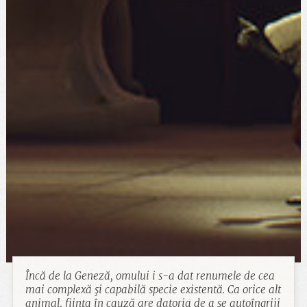
Încă de la Geneză, omului i s-a dat renumele de cea
mai complexă şi capabilă specie existentă. Ca orice alt
animal, fiinţa în cauză are datoria de a se autoîngriji