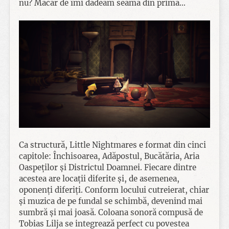
nu? Măcar de îmi dădeam seama din prima…
Ca structură, Little Nightmares e format din cinci
capitole: Închisoarea, Adăpostul, Bucătăria, Aria
Oaspeților și Districtul Doamnei. Fiecare dintre
acestea are locații diferite și, de asemenea,
oponenți diferiți. Conform locului cutreierat, chiar
și muzica de pe fundal se schimbă, devenind mai
sumbră și mai joasă. Coloana sonoră compusă de
Tobias Lilja se integrează perfect cu povestea