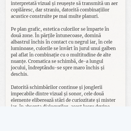
interpretată vizual și reușește să transmită un aer
copilăresc, dar straniu, datorită combinațiilor
acustice construite pe mai multe planuri.
Pe plan grafic, estetica culorilor se împarte în
două zone. În părțile întunecoase, domină
albastrul închis în contact cu negrul iar, în cele
luminoase, culorile se învârt în jurul unui galben
pal aflat în combinație cu o multitudine de alte
nuanțe. Cromatica se schimbă, de-a lungul
jocului, îndreptându-se spre maro închis și
deschis.
Datorită schimbărilor continue și jonglerii
impecabile dintre vizual și sonor, cele două
elemente eliberează stări de curiozitate și mister
iar, în absența dialogurilor, acest lucru devine
vital pentru buna curgere a firului narativ.
Unul dintre aspectele cele mai îndrăgite de mine