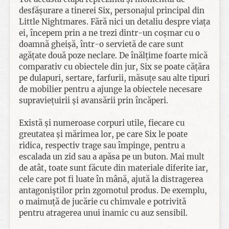
desfășurare a tinerei Six, personajul principal din
Little Nightmares. Fără nici un detaliu despre viața
ei, începem prin a ne trezi dintr-un coșmar cu o
doamnă gheișă, într-o servietă de care sunt
agățate două poze neclare. De înălțime foarte mică
comparativ cu obiectele din jur, Six se poate cățăra
pe dulapuri, sertare, farfurii, măsuțe sau alte tipuri
de mobilier pentru a ajunge la obiectele necesare
supraviețuirii și avansării prin încăperi.
Există și numeroase corpuri utile, fiecare cu
greutatea și mărimea lor, pe care Six le poate
ridica, respectiv trage sau împinge, pentru a
escalada un zid sau a apăsa pe un buton. Mai mult
de atât, toate sunt făcute din materiale diferite iar,
cele care pot fi luate în mână, ajută la distragerea
antagoniştilor prin zgomotul produs. De exemplu,
o maimuță de jucărie cu chimvale e potrivită
pentru atragerea unui inamic cu auz sensibil.