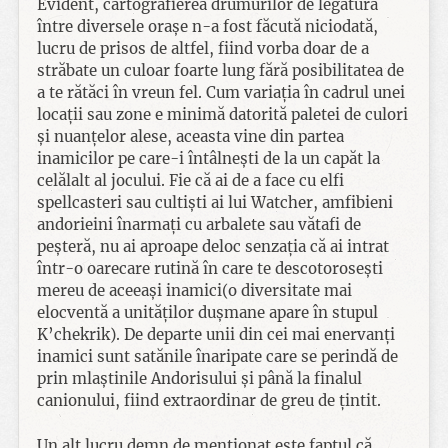
Evident, cartografierea drumurilor de legătură
între diversele orașe n-a fost făcută niciodată,
lucru de prisos de altfel, fiind vorba doar de a
străbate un culoar foarte lung fără posibilitatea de
a te rătăci în vreun fel. Cum variația în cadrul unei
locații sau zone e minimă datorită paletei de culori
și nuanțelor alese, aceasta vine din partea
inamicilor pe care-i întâlnești de la un capăt la
celălalt al jocului. Fie că ai de a face cu elfi
spellcasteri sau cultiști ai lui Watcher, amfibieni
andorieini înarmați cu arbalete sau vătafi de
peșteră, nu ai aproape deloc senzația că ai intrat
într-o oarecare rutină în care te descotorosești
mereu de aceeași inamici(o diversitate mai
elocventă a unităților dușmane apare în stupul
K’chekrik). De departe unii din cei mai enervanți
inamici sunt satănile înaripate care se perindă de
prin mlaștinile Andorisului și până la finalul
canionului, fiind extraordinar de greu de țintit.
Un alt lucru demn de menționat este faptul că