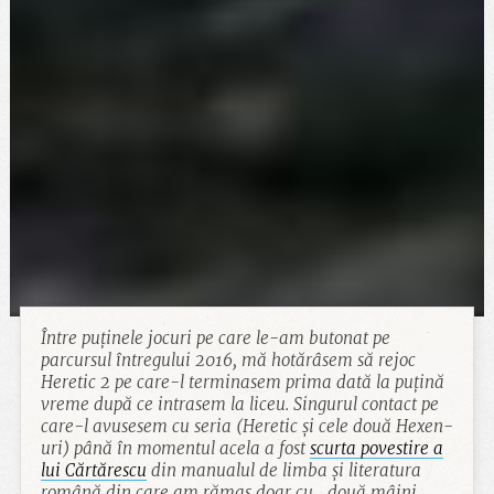
Între puținele jocuri pe care le-am butonat pe
parcursul întregului 2016, mă hotărâsem să rejoc
Heretic 2 pe care-l terminasem prima dată la puțină
vreme după ce intrasem la liceu. Singurul contact pe
care-l avusesem cu seria (Heretic și cele două Hexen-
uri) până în momentul acela a fost
scurta povestire a
lui Cărtărescu
din manualul de limba și literatura
română din care am rămas doar cu „două mâini