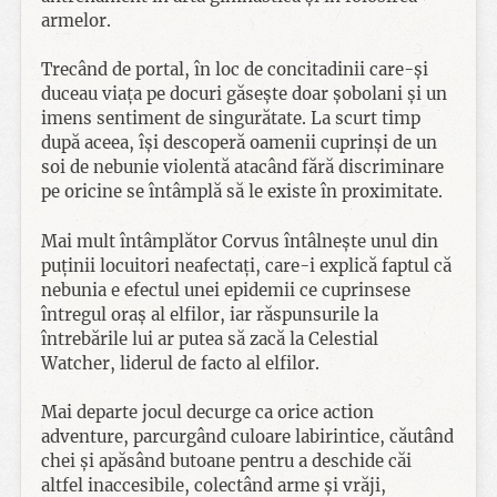
armelor.
Trecând de portal, în loc de concitadinii care-și
duceau viața pe docuri găsește doar șobolani și un
imens sentiment de singurătate. La scurt timp
după aceea, își descoperă oamenii cuprinși de un
soi de nebunie violentă atacând fără discriminare
pe oricine se întâmplă să le existe în proximitate.
Mai mult întâmplător Corvus întâlnește unul din
puținii locuitori neafectați, care-i explică faptul că
nebunia e efectul unei epidemii ce cuprinsese
întregul oraș al elfilor, iar răspunsurile la
întrebările lui ar putea să zacă la Celestial
Watcher, liderul de facto al elfilor.
Mai departe jocul decurge ca orice action
adventure, parcurgând culoare labirintice, căutând
chei și apăsând butoane pentru a deschide căi
altfel inaccesibile, colectând arme și vrăji,