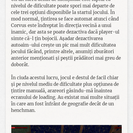
nivelul de dificultate poate spori mai departe de
cele trei opțiuni disponibile la startul jocului. În
mod normal, țintirea se face automat atunci când
Corvus este îndreptat în direcția vecină a unui
inamic, dar asta se poate dezactiva dacă player-ul
simte că-l țin bojocii. Așadar dezactivarea
autoaim-ului crește un pic mai mult dificultatea
jocului făcând, printre altele, anumiți zburători
anterior menționati și peștii prădători mai greu de
doborât.
În ciuda acestui lucru, jocul e destul de facil chiar
și pe nivelul mediu de dificultate plus opțiunea de
țintire manuală, arareori găsindu-mă înaintea
ecranului de loading. Au existat mai multe situații
în care am fost înfrânt de geografie decât de un
henchman.