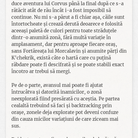
duce aventura lui Corvus până la final după ce s-a
rătăcit atât de rău încât i-a fost imposibil să
continue. Nu mi s-a părut a fi chiar așa, căile sunt
întortocheate și crează derută deoarece e folosită
aceeași paletă de culori pentru toate străduțele
dintr-o anumită zonă, fără multă variație în
amplasament, dar pentru aproape fiecare oraș,
sans Fortăreața lui Morcalavin și anumite părți din
K’chekrik, există câte o hartă care cu puțină
răbdare poate fi descifrată și se poate stabili exact
încotro ar trebui să mergi.
Pe de o parte, avansul mai poate fi ajutat
întrucâtva și datorită inamicilor, o zonă
neexplorată fiind presărată cu aceștia. Pe partea
cealaltă trebuind să faci și backtracking prin
orașe, zonele deja explorate pot deveni confuze
din cauza micilor variațiuni de care ziceam mai
sus.