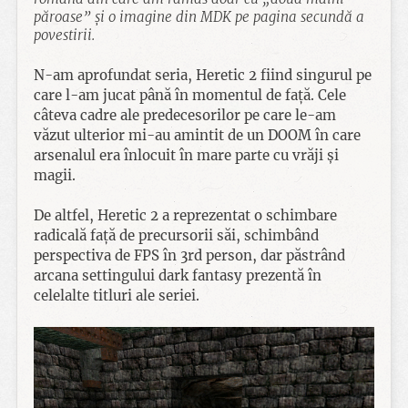
păroase” și o imagine din MDK pe pagina secundă a
povestirii.
N-am aprofundat seria, Heretic 2 fiind singurul pe
care l-am jucat până în momentul de față. Cele
câteva cadre ale predecesorilor pe care le-am
văzut ulterior mi-au amintit de un DOOM în care
arsenalul era înlocuit în mare parte cu vrăji și
magii.
De altfel, Heretic 2 a reprezentat o schimbare
radicală față de precursorii săi, schimbând
perspectiva de FPS în 3rd person, dar păstrând
arcana settingului dark fantasy prezentă în
celelalte titluri ale seriei.