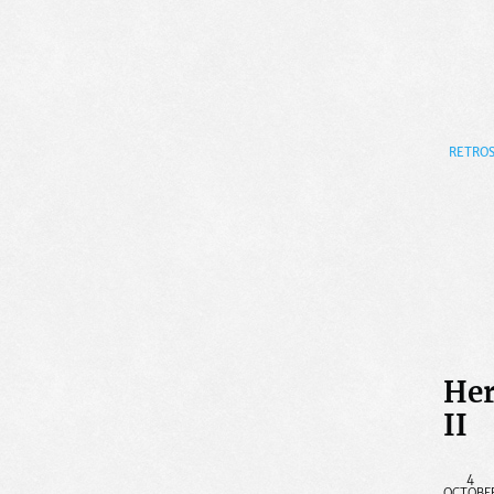
RETROS
Her
II
4
OCTOBE