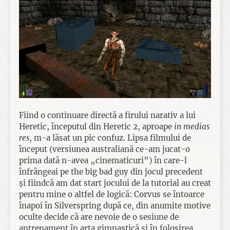
Fiind o continuare directă a firului narativ a lui
Heretic, începutul din Heretic 2, aproape
in medias
res
, m-a lăsat un pic confuz. Lipsa filmului de
început (versiunea australiană ce-am jucat-o
prima dată n-avea „cinematicuri”) în care-l
înfrângeai pe the big bad guy din jocul precedent
și fiindcă am dat start jocului de la tutorial au creat
pentru mine o altfel de logică: Corvus se întoarce
înapoi în Silverspring după ce, din anumite motive
oculte decide că are nevoie de o sesiune de
antrenament în arta gimnastică și în folosirea