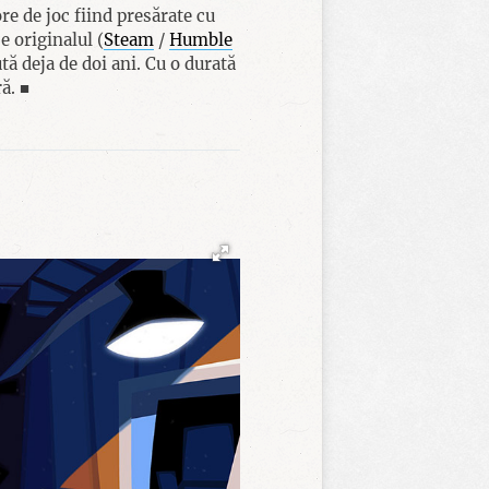
re de joc fiind presărate cu
e originalul (
Steam
/
Humble
tă deja de doi ani. Cu o durată
ă. ■