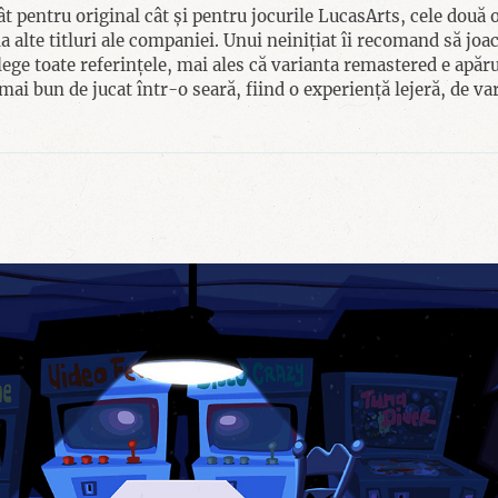
ât pentru original cât și pentru jocurile LucasArts, cele două o
 alte titluri ale companiei. Unui neinițiat îi recomand să joac
lege toate referințele, mai ales că varianta remastered e apăru
ai bun de jucat într-o seară, fiind o experiență lejeră, de var