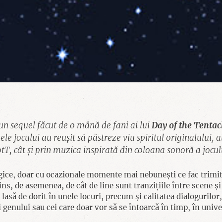
un sequel făcut de o mână de fani ai lui
Day of the Tentac
 jocului au reușit să păstreze viu spiritul originalului, atâ
tT, cât și prin muzica inspirată din coloana sonoră a jocul
gice, doar cu ocazionale momente mai nebunești ce fac trimite
ins, de asemenea, de cât de line sunt tranzițiile între scene ș
l lasă de dorit în unele locuri, precum și calitatea dialoguril
 genului sau cei care doar vor să se întoarcă în timp, în unive