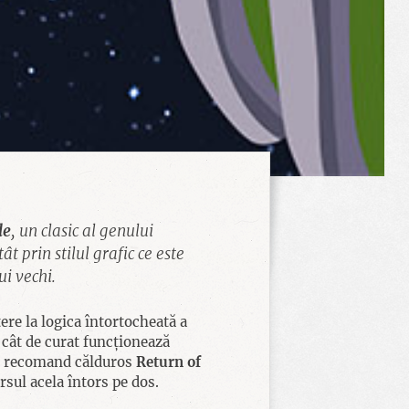
le
, un clasic al genului
t prin stilul grafic ce este
ui vechi.
re la logica întortocheată a
i cât de curat funcționează
or, recomand călduros
Return of
rsul acela întors pe dos.