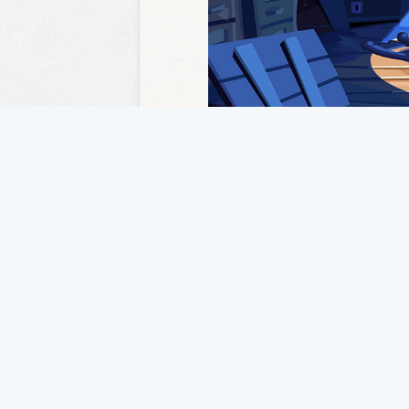
Licență articol
:
Licența general