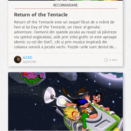
RECOMANDARE
Return of the Tentacle
Return of the Tentacle este un sequel făcut de o mână de
fani ai lui Day of the Tentacle, un clasic al genului
adventure. Oamenii din spatele jocului au reușit să păstreze
viu spiritul originalului, atât prin stilul grafic ce este aproape
identic cu cel din DotT, cât și prin muzica inspirată din
coloana sonoră a jocului vechi. Puzzle-urile sunt destul de
logice, doar cu ocazionale momente mai nebunești ce fac
trimitere la logica întortocheată a lui DotT. Am fost plăcut
AZAD
2
surprins, de asemenea, de cât de line sunt tranzițiile între
29/07/18
scene și cât de curat funcționează interfața. ...