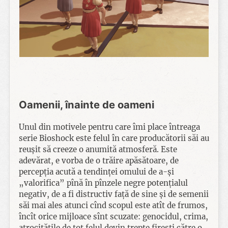
Oamenii, înainte de oameni
Unul din motivele pentru care îmi place întreaga
serie Bioshock este felul în care producătorii săi au
reușit să creeze o anumită atmosferă. Este
adevărat, e vorba de o trăire apăsătoare, de
percepția acută a tendinței omului de a-și
„valorifica” pînă în pînzele negre potențialul
negativ, de a fi distructiv față de sine și de semenii
săi mai ales atunci cînd scopul este atît de frumos,
încît orice mijloace sînt scuzate: genocidul, crima,
atrocitățile de tot felul devin trepte firești către o