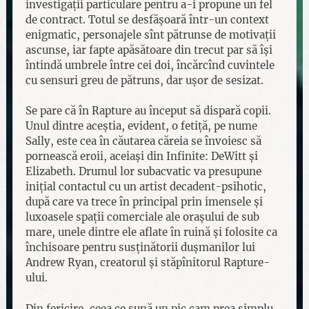
investigații particulare pentru a-i propune un fel
de contract. Totul se desfășoară într-un context
enigmatic, personajele sînt pătrunse de motivații
ascunse, iar fapte apăsătoare din trecut par să își
întindă umbrele între cei doi, încărcînd cuvintele
cu sensuri greu de pătruns, dar ușor de sesizat.
Se pare că în Rapture au început să dispară copii.
Unul dintre aceștia, evident, o fetiță, pe nume
Sally, este cea în căutarea căreia se învoiesc să
pornească eroii, aceiași din Infinite: DeWitt și
Elizabeth. Drumul lor subacvatic va presupune
inițial contactul cu un artist decadent-psihotic,
după care va trece în principal prin imensele și
luxoasele spații comerciale ale orașului de sub
mare, unele dintre ele aflate în ruină și folosite ca
închisoare pentru susținătorii dușmanilor lui
Andrew Ryan, creatorul și stăpînitorul Rapture-
ului.
Din fericire, ceea ce sună un pic cam prea simplu