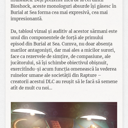
Bioshock, aceste monologuri absurde își găsesc în
Burial at Sea forma cea mai expresivă, cea mai
impresionantă.
Da, tabloul vizual și auditiv al acestor sărmani este
unul din componentele de forță ale primului
episod din Burial at Sea. Cumva, nu doar absența
marilor antagoniști, dar mai ales a micilor surori,
face ca rezervele de simțire, de compasiune, ale
jucătorului, să își schimbe obiectivul obișnuit,
exercitîndu-și acum funcția omenească la vederea
ruinelor umane ale societății din Rapture –
creatorii acestui DLC au reușit să le facă să semene
atît de mult cu noi…