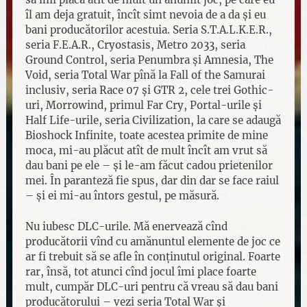
îl am deja gratuit, încît simt nevoia de a da și eu
bani producătorilor acestuia. Seria S.T.A.L.K.E.R.,
seria F.E.A.R., Cryostasis, Metro 2033, seria
Ground Control, seria Penumbra și Amnesia, The
Void, seria Total War pînă la Fall of the Samurai
inclusiv, seria Race 07 și GTR 2, cele trei Gothic-
uri, Morrowind, primul Far Cry, Portal-urile și
Half Life-urile, seria Civilization, la care se adaugă
Bioshock Infinite, toate acestea primite de mine
moca, mi-au plăcut atît de mult încît am vrut să
dau bani pe ele – și le-am făcut cadou prietenilor
mei. În paranteză fie spus, dar din dar se face raiul
– și ei mi-au întors gestul, pe măsură.
Nu iubesc DLC-urile. Mă enervează cînd
producătorii vînd cu amănuntul elemente de joc ce
ar fi trebuit să se afle în conținutul original. Foarte
rar, însă, tot atunci cînd jocul îmi place foarte
mult, cumpăr DLC-uri pentru că vreau să dau bani
producătorului – vezi seria Total War și