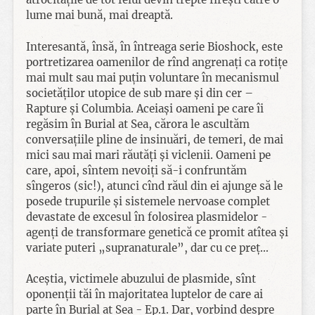
lume mai bună, mai dreaptă.
Interesantă, însă, în întreaga serie Bioshock, este
portretizarea oamenilor de rînd angrenați ca rotițe
mai mult sau mai puțin voluntare în mecanismul
societăților utopice de sub mare și din cer –
Rapture și Columbia. Aceiași oameni pe care îi
regăsim în Burial at Sea, cărora le ascultăm
conversațiile pline de insinuări, de temeri, de mai
mici sau mai mari răutăți și viclenii. Oameni pe
care, apoi, sîntem nevoiți să-i confruntăm
sîngeros (sic!), atunci cînd răul din ei ajunge să le
posede trupurile și sistemele nervoase complet
devastate de excesul în folosirea plasmidelor -
agenți de transformare genetică ce promit atîtea și
variate puteri „supranaturale”, dar cu ce preț…
Aceștia, victimele abuzului de plasmide, sînt
oponenții tăi în majoritatea luptelor de care ai
parte în Burial at Sea - Ep.1. Dar, vorbind despre