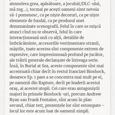
atmosfera grea, apăsătoare, a jocului(/DLC-ului,
mă rog…), tocmai pe acești oameni simt nevoia
să-i pomenesc, ca pe niște decoruri, ca pe niște
elemente de fundal, ca pe produsul unei
dezumanizate scenografii. Felul în care se mișcă
atunci cînd nu te observă, felul în care
interacționează unii cu alții, detaliile de
îmbrăcăminte, accesoriile vestimentare stranii,
măștile, toate acestea sînt componente extrem de
expresive, care impresionează profund pe jucător,
ale trăirii generale declanșate de întreaga serie.
Însă, în Burial at Sea, aceste componente sînt mai
accentuată chiar decît în restul francizei Bioshock,
deoarece Ep. 1 pare a se concentra mai mult pe ei,
pe oamenii din Rapture, decît pe leaderii acestui
oraș, ai acestei utopii. Cei care erau antagoniștii
majori în primele Bioshock-uri, precum Andrew
Ryan sau Frank Fontaine, sînt acum în plan
secund, chiar terț, prezențele lor sînt estompate –
locul lor este acum luat de oamenii simpli.