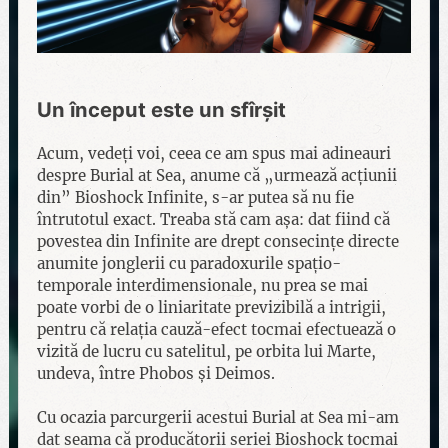
Un început este un sfîrșit
Acum, vedeți voi, ceea ce am spus mai adineauri
despre Burial at Sea, anume că „urmează acțiunii
din” Bioshock Infinite, s-ar putea să nu fie
întrutotul exact. Treaba stă cam așa: dat fiind că
povestea din Infinite are drept consecințe directe
anumite jonglerii cu paradoxurile spațio-
temporale interdimensionale, nu prea se mai
poate vorbi de o liniaritate previzibilă a intrigii,
pentru că relația cauză-efect tocmai efectuează o
vizită de lucru cu satelitul, pe orbita lui Marte,
undeva, între Phobos și Deimos.
Cu ocazia parcurgerii acestui Burial at Sea mi-am
dat seama că producătorii seriei Bioshock tocmai