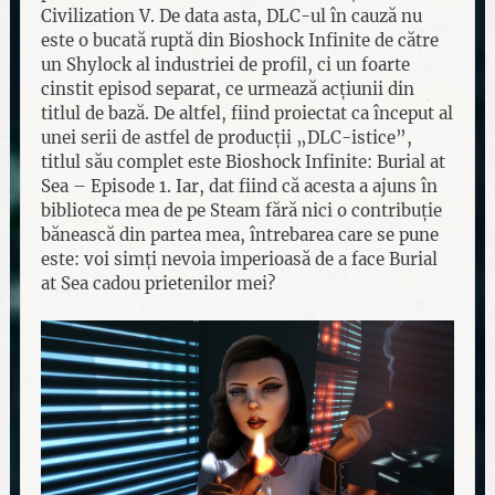
Civilization V. De data asta, DLC-ul în cauză nu
este o bucată ruptă din Bioshock Infinite de către
un Shylock al industriei de profil, ci un foarte
cinstit episod separat, ce urmează acțiunii din
titlul de bază. De altfel, fiind proiectat ca început al
unei serii de astfel de producții „DLC-istice”,
titlul său complet este Bioshock Infinite: Burial at
Sea – Episode 1. Iar, dat fiind că acesta a ajuns în
biblioteca mea de pe Steam fără nici o contribuție
bănească din partea mea, întrebarea care se pune
este: voi simți nevoia imperioasă de a face Burial
at Sea cadou prietenilor mei?