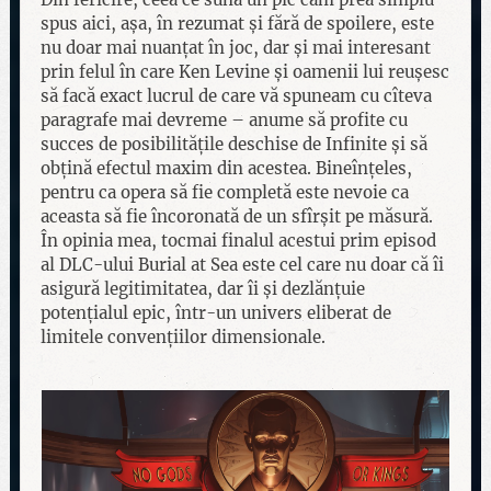
spus aici, așa, în rezumat și fără de spoilere, este
nu doar mai nuanțat în joc, dar și mai interesant
prin felul în care Ken Levine și oamenii lui reușesc
să facă exact lucrul de care vă spuneam cu cîteva
paragrafe mai devreme – anume să profite cu
succes de posibilitățile deschise de Infinite și să
obțină efectul maxim din acestea. Bineînțeles,
pentru ca opera să fie completă este nevoie ca
aceasta să fie încoronată de un sfîrșit pe măsură.
În opinia mea, tocmai finalul acestui prim episod
al DLC-ului Burial at Sea este cel care nu doar că îi
asigură legitimitatea, dar îi și dezlănțuie
potențialul epic, într-un univers eliberat de
limitele convențiilor dimensionale.