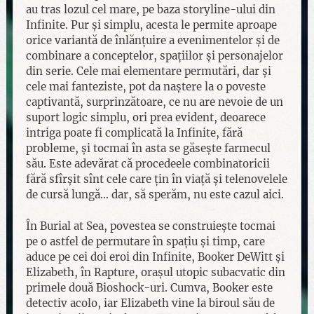
au tras lozul cel mare, pe baza storyline-ului din
Infinite. Pur și simplu, acesta le permite aproape
orice variantă de înlănțuire a evenimentelor și de
combinare a conceptelor, spațiilor și personajelor
din serie. Cele mai elementare permutări, dar și
cele mai fanteziste, pot da naștere la o poveste
captivantă, surprinzătoare, ce nu are nevoie de un
suport logic simplu, ori prea evident, deoarece
intriga poate fi complicată la Infinite, fără
probleme, și tocmai în asta se găsește farmecul
său. Este adevărat că procedeele combinatoricii
fără sfîrșit sînt cele care țin în viață și telenovelele
de cursă lungă… dar, să sperăm, nu este cazul aici.
În Burial at Sea, povestea se construiește tocmai
pe o astfel de permutare în spațiu și timp, care
aduce pe cei doi eroi din Infinite, Booker DeWitt și
Elizabeth, în Rapture, orașul utopic subacvatic din
primele două Bioshock-uri. Cumva, Booker este
detectiv acolo, iar Elizabeth vine la biroul său de