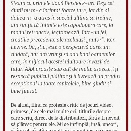
Steam cu primele două Bioshock-uri. Deși cel
dintîi nu m-a încîntat foarte tare, iar din al
doilea m-a atras în special ultima sa treime,
am simțit că Infinite este capodopera care, la
modul retroactiv, legitimează, într-un fel,
creațiile precedente ale aceluiași „autor”: Ken
Levine. Da, știu, este o perspectivă oarecum
ciudată, dar am vrut și să dau bani oamenilor
care, în mijlocul acestei uluitoare invazii de
titluri AAA proaste sub atît de multe aspecte, își
respectă publicul plătitor și îi livrează un produs
excepțional la toate capitolele, bine gîndit și
bine finisat.
De altfel, fiind ca profesie critic de jocuri video,
primesc, de cele mai multe ori, titlurile despre
care scriu, direct de la distribuitori, fără a fi nevoit
să plătesc pentru ele. Mi se întîmplă, însă, uneori,
să îmi placă atît de mult un anumit joc, pe care eu