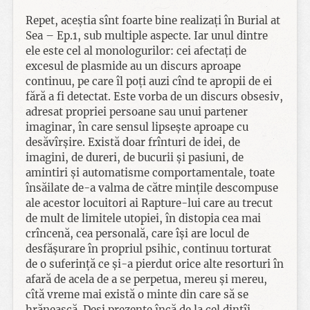
Repet, aceștia sînt foarte bine realizați în Burial at
Sea – Ep.1, sub multiple aspecte. Iar unul dintre
ele este cel al monologurilor: cei afectați de
excesul de plasmide au un discurs aproape
continuu, pe care îl poți auzi cînd te apropii de ei
fără a fi detectat. Este vorba de un discurs obsesiv,
adresat propriei persoane sau unui partener
imaginar, în care sensul lipsește aproape cu
desăvîrșire. Există doar frînturi de idei, de
imagini, de dureri, de bucurii și pasiuni, de
amintiri și automatisme comportamentale, toate
însăilate de-a valma de către mințile descompuse
ale acestor locuitori ai Rapture-lui care au trecut
de mult de limitele utopiei, în distopia cea mai
crîncenă, cea personală, care își are locul de
desfășurare în propriul psihic, continuu torturat
de o suferință ce și-a pierdut orice alte resorturi în
afară de acela de a se perpetua, mereu și mereu,
cîtă vreme mai există o minte din care să se
hrănească. Deși prezente încă de la cel dintîi