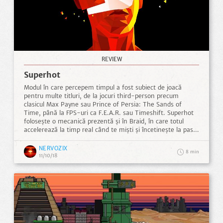
REVIEW
Superhot
Modul în care percepem timpul a fost subiect de joacă
pentru multe titluri, de la jocuri third-person precum
clasicul Max Payne sau Prince of Persia: The Sands of
Time, până la FPS-uri ca F.E.A.R. sau Timeshift. Superhot
folosește o mecanică prezentă și în Braid, în care totul
accelerează la timp real când te miști și încetinește la pas
de melc când stai pe loc. O idee bună pentru un joc de
acțiune stilizat, într-o mică lume virtuală pe care jocul
NERVOZIX
8
încearcă să o creeze încă din meniul principal.
11/10/18