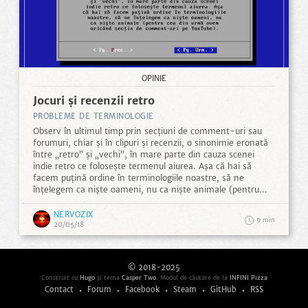
OPINIE
Jocuri și recenzii retro
PROBLEME DE TERMINOLOGIE
Observ în ultimul timp prin secțiuni de comment-uri sau
forumuri, chiar și în clipuri și recenzii, o sinonimie eronată
între „retro” și „vechi”, în mare parte din cauza scenei
indie retro ce folosește termenul aiurea. Așa că hai să
facem puțină ordine în terminologiile noastre, să ne
înțelegem ca niște oameni, nu ca niște animale (pentru
cea din urmă avem oricând secția de comment-uri pe
YouTube). În primul rând termenul „retro” identifică un
NERVOZIX
9
lucru nou ce are elemente stilistice, sau chiar mecanice,
20/05/18
similare cu un lucru ce îl precede. Din nefericire „retro”
este asociat cu „vechi” în mod eronat de public, dar în
spațiul jocurilor video lucrurile sunt un pic chiar mai
© 2018-2025
complicate din cauza presei. ...
Construit cu
Hugo
şi tema
Casper Two
. Modul de căutare de la
INFINI Pizza
Contact
Forum
Facebook
Steam
GitHub
RSS