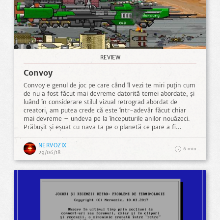
REVIEW
Convoy
Convoy e genul de joc pe care când îl vezi te miri puțin cum
de nu a fost făcut mai devreme datorită temei abordate, și
luând în considerare stilul vizual retrograd abordat de
creatori, am putea crede că este într-adevăr făcut chiar
mai devreme – undeva pe la începuturile anilor nouăzeci.
Prăbușit și eșuat cu nava ta pe o planetă ce pare a fi
undeva la marginea coloniilor stelare, pornești pe o
suprafață aridă și vastă la cârma unui vehicul masiv flancat
NERVOZIX
6
de diverse vehicule pentru apărare, căutând piesele
29/06/18
necesare pentru repornirea RV-ului tău intergalactic. ...