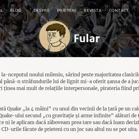
I
BLOG
·
DESPRE
PRIETENI
REVISTA
CONTACT
·
Fular
la-nceputul noului mileniu, sărind peste majoritatea clasicil
 până-n străfundurile lui de lignit mi-a oferit șansa de a juc
ri ținea mai mult de relațiile interpersonale, pirateria fiind p
ă Quake „la 4 mâini” cu unul din vecinii de la țară pe un ca
Quake-ului secund „cu gravitație și arme infinite” alături de 
ce ni le aplicam dacă zăboveam prea tare sau dacă luam decizi
D-urile făcute de prieteni cu un joc sau altul nu se pot uita.