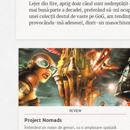
Lejer din fire, aprig doar când sunt nedreptățit
mai bună parte a decadei, preferând să-mi ocup t
unei colecții destul de vaste pe GoG, am tendinț
provocându-mă adeseori, dintr-un masochism late
REVIEW
Project Nomads
Îmbinând un noian de genuri, cu o amplasare spațială