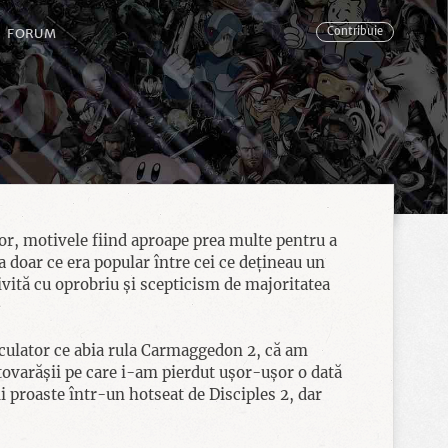
FORUM
Contribuie
or, motivele fiind aproape prea multe pentru a
a doar ce era popular între cei ce dețineau un
rivită cu oprobriu și scepticism de majoritatea
lculator ce abia rula Carmaggedon 2, că am
tovarășii pe care i-am pierdut ușor-ușor o dată
i proaste într-un hotseat de Disciples 2, dar