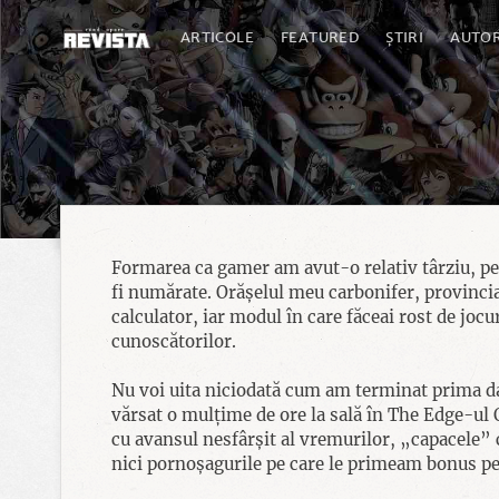
ARTICOLE
FEATURED
ȘTIRI
AUTOR
Formarea ca gamer am avut-o relativ târziu, pe 
fi numărate. Orășelul meu carbonifer, provincial
calculator, iar modul în care făceai rost de jocu
cunoscătorilor.
Nu voi uita niciodată cum am terminat prima dat
vărsat o mulțime de ore la sală în The Edge-ul 
cu avansul nesfârșit al vremurilor, „capacele” 
nici pornoșagurile pe care le primeam bonus pe C