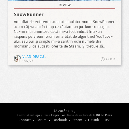
REVIEW
SnowRunner
Am aflat de existența acestui simulator numit SnowRunner
acum câțiva ani în timp ce căutam un joc bun cu mașini.
Nu-mi mai amintesc dacă mi-a fost indicat într-un
răspuns pe vreun forum ori arătat de algoritmul YouTube-
ului, sau pur și simplu mi-a sărit în ochi numele din
mormanul de sugestii oferite de Steam. Și trebuie să
mărturisesc că, nou fiind în domeniul simulatoarelor off-
road, am descoperit SnowRunner cu un entuziasm de-a
VLAD DRACUL
26
dreptul juvenil, senzație întărită și de primele contacte cu
1/02/26
partea grafică, peisajele minunate întâlnite în călătorii
inducându-mi de multe ori dorința de a lăsa la o parte
îndeplinirea obiectivelor și a conduce fără o țintă anume,
doar pentru a admira natura mirifică excelent realizată.
© 2018-2025
Construit cu
Hugo
şi tema
Casper Two
. Modul de căutare de la
INFINI Pizza
Contact
Forum
Facebook
Steam
GitHub
RSS