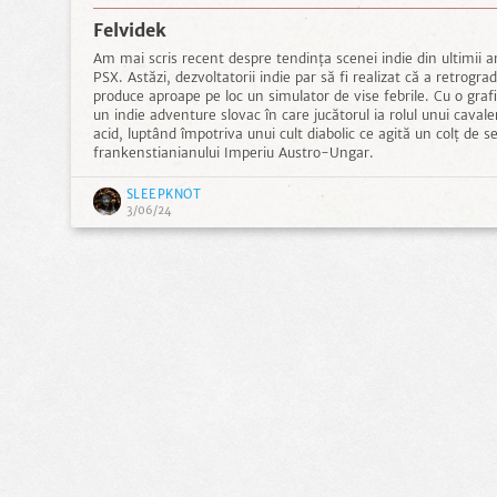
Felvidek
Am mai scris recent despre tendința scenei indie din ultimii ani
PSX. Astăzi, dezvoltatorii indie par să fi realizat că a retrogra
produce aproape pe loc un simulator de vise febrile. Cu o grafi
un indie adventure slovac în care jucătorul ia rolul unui cavale
acid, luptând împotriva unui cult diabolic ce agită un colț de se
frankenstianianului Imperiu Austro-Ungar.
SLEEPKNOT
3/06/24