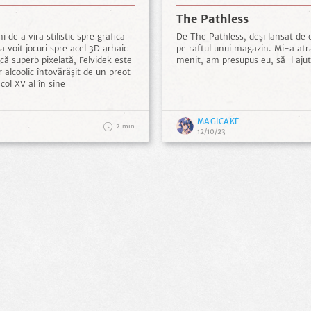
The Pathless
 de a vira stilistic spre grafica
De The Pathless, deși lansat de 
da voit jocuri spre acel 3D arhaic
pe raftul unui magazin. Mi-a atr
că superb pixelată, Felvidek este
menit, am presupus eu, să-l ajute
r alcoolic întovărășit de un preot
col XV al în sine
MAGICAKE
2
12/10/23