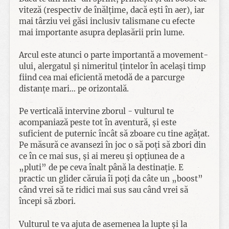
viteză (respectiv de înălțime, dacă ești în aer), iar
mai târziu vei găsi inclusiv talismane cu efecte
mai importante asupra deplasării prin lume.
Arcul este atunci o parte importantă a movement-
ului, alergatul și nimeritul țintelor în același timp
fiind cea mai eficientă metodă de a parcurge
distanțe mari… pe orizontală.
Pe verticală intervine zborul - vulturul te
acompaniază peste tot în aventură, și este
suficient de puternic încât să zboare cu tine agățat.
Pe măsură ce avansezi în joc o să poți să zbori din
ce în ce mai sus, și ai mereu și opțiunea de a
„pluti” de pe ceva înalt până la destinație. E
practic un glider căruia îi poți da câte un „boost”
când vrei să te ridici mai sus sau când vrei să
începi să zbori.
Vulturul te va ajuta de asemenea la lupte și la