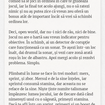
comod să le joci în ordinea în care te ghidează
jocul, iar la final tot acolo ajungi, nu o să ratezi
nimic și nu aș putea zice că vreun zeu oferă un
bonus atât de important încât să vrei să schimbi
ordinea lor.
Deci, open world, dar nu-i nici de rău, nici de bine.
Jocul nu are o hartă sau vreun indicator pentru
obiective. În schimb, ai un detector de corupție
care funcționează ca un sonar. Te așezi într-un loc
înalt, dai drumul la sonar, și vezi care zonă arată
roșu în loc de albastru. Apoi mergi acolo și rezolvi
problema. Simplu.
Plimbatul în lume se face în trei moduri: mers,
sprint, și zbor. Mersul e de la sine înțeles, iar
sprintul consumă stamina, dar aceasta nu se
reface de la sine. Niște ținte numite talismane
împânzesc lumea jocului, iar de fiecare dată când
nimerești unul cu o săgeată, primești stamina.
Dacă te afli într-un sprint, primești și un boost de