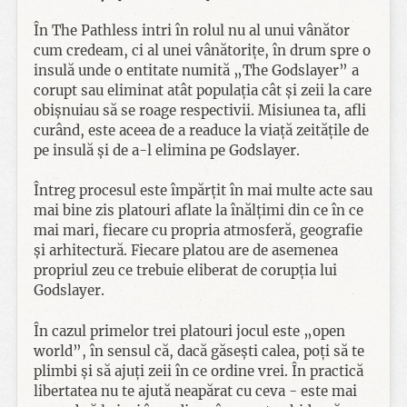
În The Pathless intri în rolul nu al unui vânător
cum credeam, ci al unei vânătorițe, în drum spre o
insulă unde o entitate numită „The Godslayer” a
corupt sau eliminat atât populația cât și zeii la care
obișnuiau să se roage respectivii. Misiunea ta, afli
curând, este aceea de a readuce la viață zeitățile de
pe insulă și de a-l elimina pe Godslayer.
Întreg procesul este împărțit în mai multe acte sau
mai bine zis platouri aflate la înălțimi din ce în ce
mai mari, fiecare cu propria atmosferă, geografie
și arhitectură. Fiecare platou are de asemenea
propriul zeu ce trebuie eliberat de corupția lui
Godslayer.
În cazul primelor trei platouri jocul este „open
world”, în sensul că, dacă găsești calea, poți să te
plimbi și să ajuți zeii în ce ordine vrei. În practică
libertatea nu te ajută neapărat cu ceva - este mai