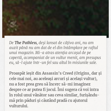
De
The Pathless
, deși lansat de câțiva ani, nu am
auzit până nu am dat de el din întâmplare pe raftul
unui magazin. Mi-a atras atenția arcașul de pe
copertă, acompaniat de un vultur menit, am presupus
eu, să-l ajute într-un fel sau altul în misiunile sale.
Proaspăt ieșit din Assassin’s Creed (Origins, dar și
cele mai noi, au aceleași arcuri și același vultur),
nu a fost prea greu să încerc să-mi imaginez
despre ce ar putea fi jocul. Îmi sugera că voi intra
în rolul unui vânător sau ceva similar, furișându-
mă prin păduri și căutând pradă cu ajutorul
vulturului.