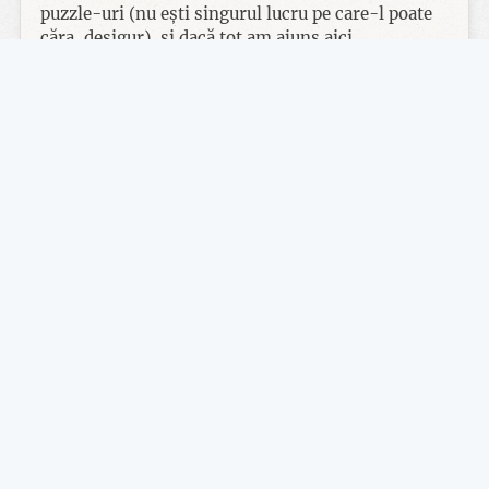
puzzle-uri (nu ești singurul lucru pe care-l poate
căra, desigur), și dacă tot am ajuns aici…
Ce faci pe lângă plimbare?
Pe scurt: puzzle-uri, descoperi povestea jocului, și
te bați cu bossi. Luptele sunt
doar
cu bossi, nu
există inamici pe hartă, arcul este folosit strict la
mișcare, puzzle-uri, sau activități puzzle-like.