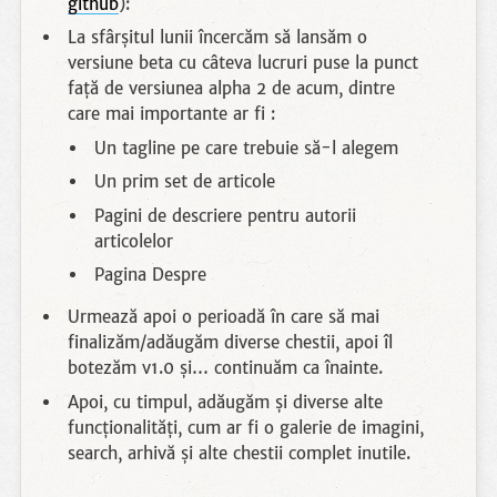
github
):
La sfârșitul lunii încercăm să lansăm o
versiune beta cu câteva lucruri puse la punct
față de versiunea alpha 2 de acum, dintre
care mai importante ar fi :
Un tagline pe care trebuie să-l alegem
Un prim set de articole
Pagini de descriere pentru autorii
articolelor
Pagina Despre
Urmează apoi o perioadă în care să mai
finalizăm/adăugăm diverse chestii, apoi îl
botezăm v1.0 și… continuăm ca înainte.
Apoi, cu timpul, adăugăm și diverse alte
funcționalități, cum ar fi o galerie de imagini,
search, arhivă și alte chestii complet inutile.