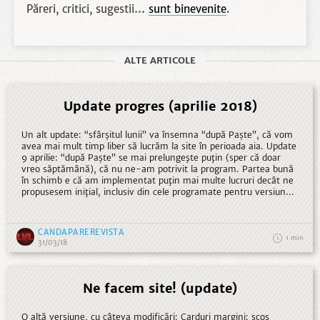
Păreri, critici, sugestii…
sunt binevenite
.
ALTE ARTICOLE
Update progres (aprilie 2018)
Un alt update: “sfârșitul lunii” va însemna “după Paște”, că vom
avea mai mult timp liber să lucrăm la site în perioada aia. Update
9 aprilie: “după Paște” se mai prelungeşte puţin (sper că doar
vreo săptămână), că nu ne-am potrivit la program. Partea bună
în schimb e că am implementat puţin mai multe lucruri decât ne
propusesem iniţial, inclusiv din cele programate pentru versiunea
finală sau mai târziu.
CANDAPAREREVISTA
1
31/03/18
Ne facem site! (update)
O altă versiune, cu câteva modificări: Carduri margini: scos