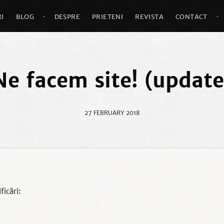
I
BLOG
·
DESPRE
PRIETENI
REVISTA
CONTACT
·
Ne facem site! (update
27 FEBRUARY 2018
ficări: