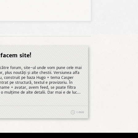
facem site!
 către forum, site-ul unde vom pune cele mai
r, plus noutăți și alte chestii. Versiunea alfa
uplu, construit pe baza Hugo + tema Casper
t pe structură, textul e provizoriu. În
rname + avatar, avem feed, se poate filtra
 o mulțime de alte detalii. Dar mai e de lucru,
contribuie, sperăm să ajungem să avem și o
 o temă mai întunecată. ...
1