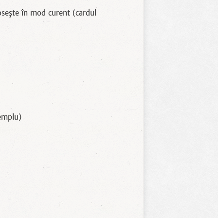
oseşte în mod curent (cardul
xemplu)