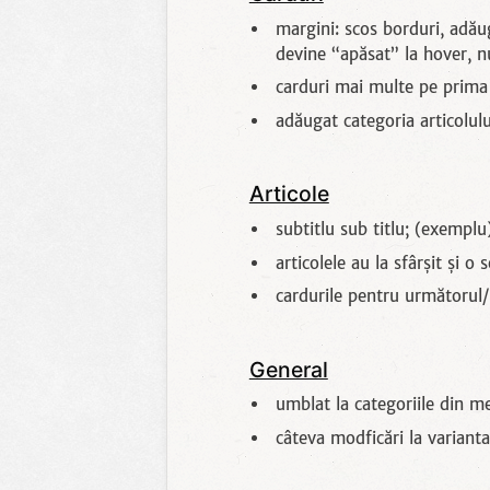
margini: scos borduri, adău
devine “apăsat” la hover, nu
carduri mai multe pe prima 
adăugat categoria articolulu
Articole
subtitlu sub titlu; (exemplu
articolele au la sfârșit și o
cardurile pentru următorul/
General
umblat la categoriile din me
câteva modficări la variant