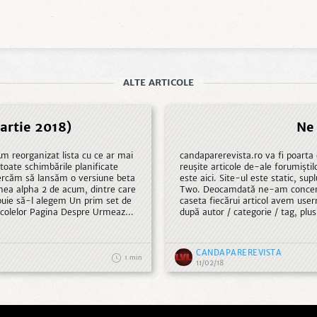
ALTE ARTICOLE
artie 2018)
Ne 
candaparerevista.ro va fi poarta
u toate schimbările planificate
reușite articole de-ale forumiștilo
este aici. Site-ul este static, s
unea alpha 2 de acum, dintre care
Two. Deocamdată ne-am concentra
caseta fiecărui articol avem use
elor Pagina Despre Urmează
după autor / categorie / tag, plus
găm diverse chestii, apoi îl
desigur. Cu voia oricui vrea să 
funcție de căutare, plus eventual
CANDAPAREREVISTA
1
11/02/18