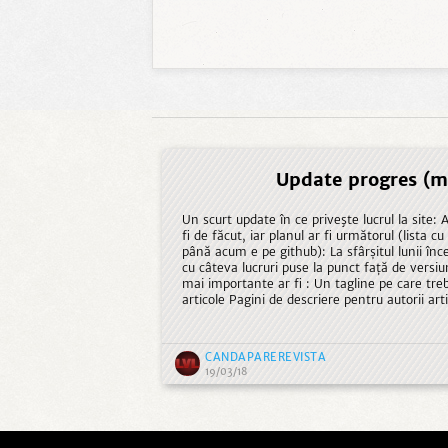
Update progres (m
Un scurt update în ce priveşte lucrul la site: Am reorganizat lista cu ce ar mai
fi de făcut, iar planul ar fi următorul (lista c
până acum e pe github): La sfârșitul lunii încercăm să lansăm o versiune beta
cu câteva lucruri puse la punct față de versi
mai importante ar fi : Un tagline pe care trebuie să-l alegem Un prim set de
articole Pagini de descriere pentru autorii articol
apoi o perioadă în care să mai finalizăm/adău
botezăm v1. ...
CANDAPAREREVISTA
19/03/18