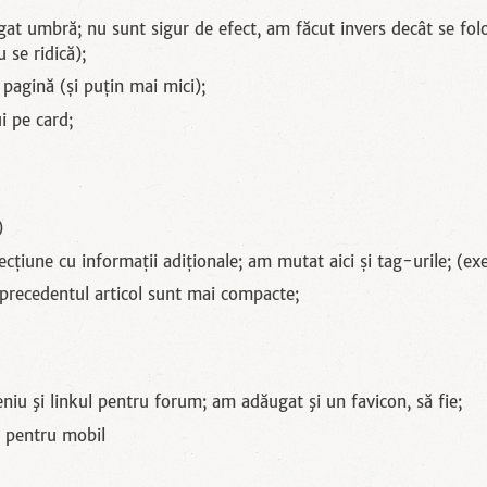
gat umbră; nu sunt sigur de efect, am făcut invers decât se fol
 se ridică);
pagină (și puțin mai mici);
i pe card;
)
 secțiune cu informații adiționale; am mutat aici și tag-urile; (e
precedentul articol sunt mai compacte;
niu şi linkul pentru forum; am adăugat şi un favicon, să fie;
a pentru mobil