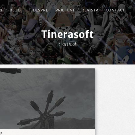
I
BLOG
·
DESPRE
PRIETENI
REVISTA
CONTACT
·
Tinerasoft
1 articol
RE