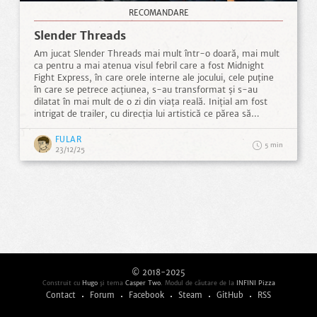
RECOMANDARE
Slender Threads
Am jucat Slender Threads mai mult într-o doară, mai mult
ca pentru a mai atenua visul febril care a fost Midnight
Fight Express, în care orele interne ale jocului, cele puține
în care se petrece acțiunea, s-au transformat și s-au
dilatat în mai mult de o zi din viața reală. Inițial am fost
intrigat de trailer, cu direcția lui artistică ce părea să
emuleze serialul animat Courage the Cowardly Dog și tonul
apăsător, de augur potrivnic al frânturilor de poveste care
FULAR
5
răzbăteau până dincoace de ecran. Așa că, doar pe baza
23/12/25
acelei prime impresii, am intrat în el numai să fiu
întâmpinat, chiar din momentele secunde…
© 2018-2025
Construit cu
Hugo
şi tema
Casper Two
. Modul de căutare de la
INFINI Pizza
Contact
Forum
Facebook
Steam
GitHub
RSS