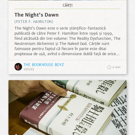
CĂRȚI
The Night's Dawn
(PETER F. HAMILTON)
The Night’s Dawn este o serie științifico-fantastică
publicată de către Peter F. Hamilton între 1996 și 1999,
fiind alcătuită din trei volume: The Reality Dysfunction, The
Neutronium Alchemist și The Naked God. Cărțile sunt
faimoase pentru faptul că fiecare în parte este ditai
propteaua de ușă, avînd o dimensiune dublă față de orice
altceva din biblioteca cititorului, iar volumul lor nu face
decît să crească pe măsură ce seria avansează.
THE BOOKHOUSE BOYZ
6
1/01/23