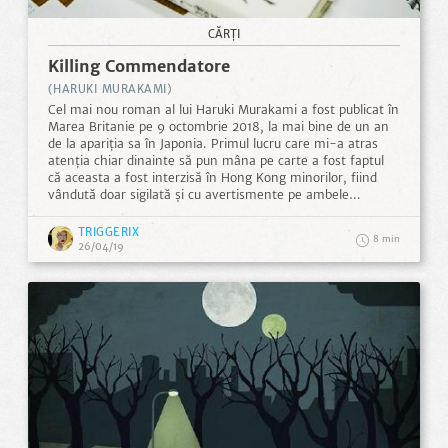
CĂRȚI
Killing Commendatore
(HARUKI MURAKAMI)
Cel mai nou roman al lui Haruki Murakami a fost publicat în
Marea Britanie pe 9 octombrie 2018, la mai bine de un an
de la apariția sa în Japonia. Primul lucru care mi-a atras
atenția chiar dinainte să pun mâna pe carte a fost faptul
că aceasta a fost interzisă în Hong Kong minorilor, fiind
vândută doar sigilată și cu avertismente pe ambele
coperte, considerată indecentă, însă nu mi se pare că iese
din tipare din punctul acesta de vedere, având chiar mai
TRIGGERIX
8
puține scene explicite decât alte cărți de-ale lui.
26/04/19