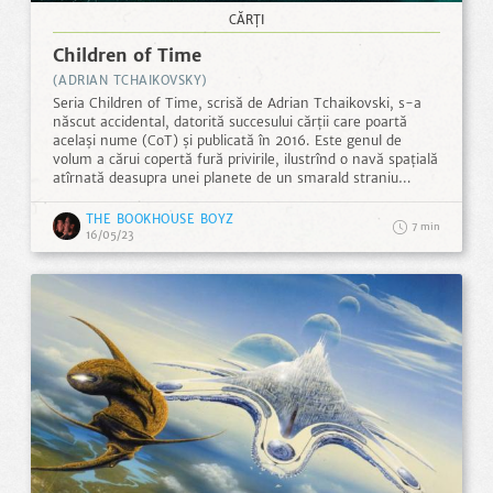
CĂRȚI
Children of Time
(ADRIAN TCHAIKOVSKY)
Seria Children of Time, scrisă de Adrian Tchaikovski, s-a
născut accidental, datorită succesului cărții care poartă
același nume (CoT) și publicată în 2016. Este genul de
volum a cărui copertă fură privirile, ilustrînd o navă spațială
atîrnată deasupra unei planete de un smarald straniu…
THE BOOKHOUSE BOYZ
7
16/05/23