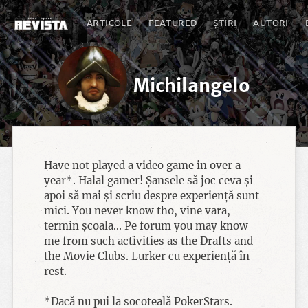
ARTICOLE
FEATURED
ȘTIRI
AUTORI
Michilangelo
Have not played a video game in over a
year*. Halal gamer! Șansele să joc ceva și
apoi să mai și scriu despre experiență sunt
mici. You never know tho, vine vara,
termin școala... Pe forum you may know
me from such activities as the Drafts and
the Movie Clubs. Lurker cu experiență în
rest.
*Dacă nu pui la socoteală PokerStars.