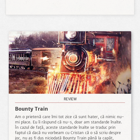
REVIEW
Bounty Train
Am o prietenă care îmi tot zice că sunt hater, că nimic nu-
mi place. Eu îi răspund că nu-s, doar am standarde înalte.
În cazul de față, aceste standarde înalte se traduc prin
faptul că dacă nu vorbeam cu Cristan că o să scriu despre
joc, nu aș fi dus niciodată Bounty Train până la capăt,