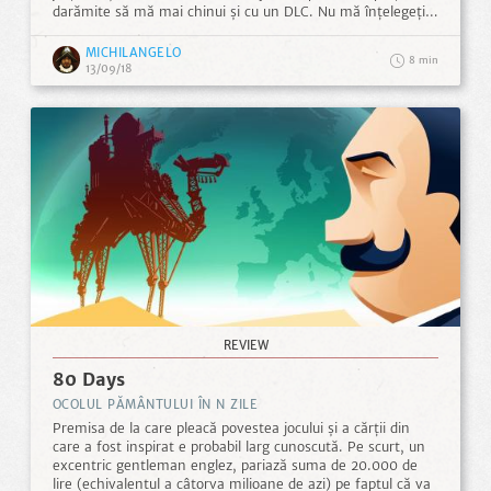
darămite să mă mai chinui și cu un DLC. Nu mă înțelegeți
greșit, jocul nu e rău. Acum vreo 10 ani ar fi fost considerat
probabil chiar bun. Însă pentru un titlu lansat în 2017, ce a
MICHILANGELO
8
primit conținut suplimentar acum vreo 2 luni, oferta e
13/09/18
parcă prea săracă. ...
REVIEW
80 Days
OCOLUL PĂMÂNTULUI ÎN N ZILE
Premisa de la care pleacă povestea jocului și a cărții din
care a fost inspirat e probabil larg cunoscută. Pe scurt, un
excentric gentleman englez, pariază suma de 20.000 de
lire (echivalentul a câtorva milioane de azi) pe faptul că va