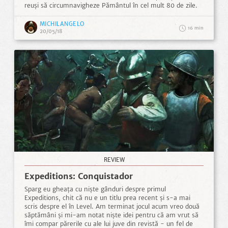
reuși să circumnavigheze Pământul în cel mult 80 de zile.
MICHILANGELO
16
20/05/18
REVIEW
Expeditions: Conquistador
Sparg eu gheața cu niște gânduri despre primul
Expeditions, chit că nu e un titlu prea recent și s-a mai
scris despre el în Level. Am terminat jocul acum vreo două
săptămâni și mi-am notat niște idei pentru că am vrut să
îmi compar părerile cu ale lui juve din revistă - un fel de